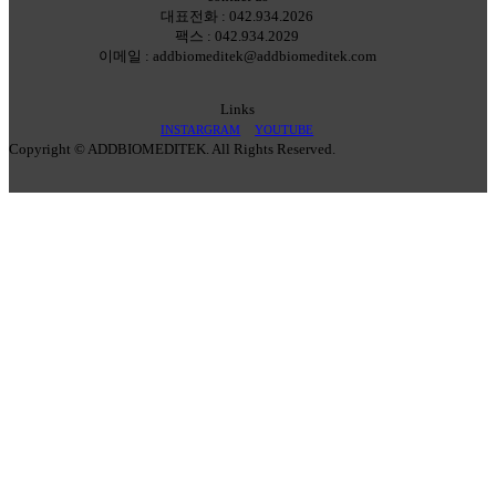
대표전화 : 042.934.2026
팩스 : 042.934.2029
이메일 : addbiomeditek@addbiomeditek.com
Links
INSTARGRAM
YOUTUBE
Copyright © ADDBIOMEDITEK. All Rights Reserved.
Company
Greetings
What We Do
Certifications
Contact Us
DNA/RNA Amplification
Standard PCR
Reverse Transcription