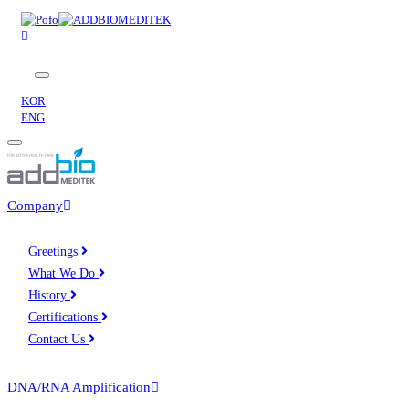
toggle
navigation
KOR
ENG
Company
Greetings
What We Do
History
Certifications
Contact Us
DNA/RNA Amplification