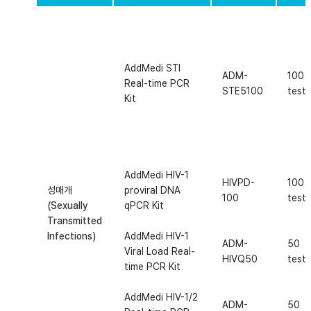
AddMedi STI
ADM-
100
Real-time PCR
STE5100
test
Kit
AddMedi HIV-1
HIVPD-
100
성매개
proviral DNA
100
test
(Sexually
qPCR Kit
Transmitted
Infections)
AddMedi HIV-1
ADM-
50
Viral Load Real-
HIVQ50
test
time PCR Kit
AddMedi HIV-1/2
ADM-
50