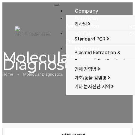
toggle
Company
navigation
DNA/RNA
인사말
Amplification
K
사업분야
Sample
E
Standard PCR
Preparation
회사연혁
Reverse Transcription
Molecular
인증사항
Molecular
Plasmid Extraction &
Diagnostics
Real-time PCR
Diagnostics
오시는 길
Fragment Purification
인체 감염병
Genomic DNA Extraction
Home
Molecular Diagnostics
인체 감염병
가축/동물 감염병
RNA Extraction
기타 분자진단 시약