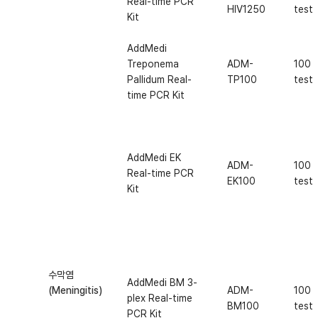
Real-time PCR
HIV1250
test
Kit
AddMedi
Treponema
ADM-
100
Pallidum Real-
TP100
test
time PCR Kit
AddMedi EK
ADM-
100
Real-time PCR
EK100
test
Kit
수막염
AddMedi BM 3-
(Meningitis)
ADM-
100
plex Real-time
BM100
test
PCR Kit