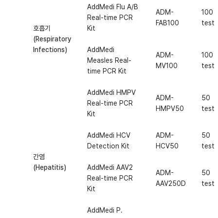
AddMedi Flu A/B
ADM-
100
Real-time PCR
FAB100
test
호흡기
Kit
(Respiratory
Infections)
AddMedi
ADM-
100
Measles Real-
MV100
test
time PCR Kit
AddMedi HMPV
ADM-
50
Real-time PCR
HMPV50
test
Kit
AddMedi HCV
ADM-
50
Detection Kit
HCV50
test
간염
(Hepatitis)
AddMedi AAV2
ADM-
50
Real-time PCR
AAV250D
test
Kit
AddMedi P.