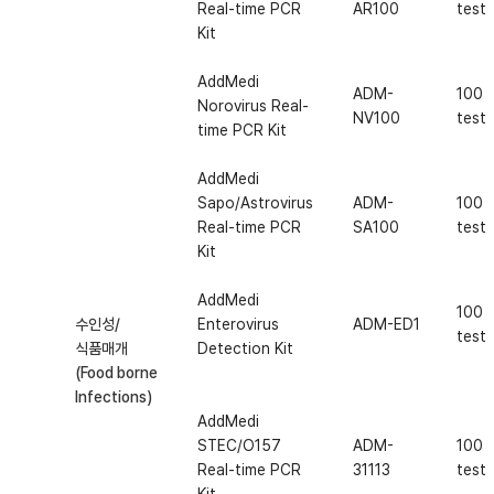
Real-time PCR
AR100
test
Kit
AddMedi
ADM-
100
Norovirus Real-
NV100
test
time PCR Kit
AddMedi
Sapo/Astrovirus
ADM-
100
Real-time PCR
SA100
test
Kit
AddMedi
100
수인성/
Enterovirus
ADM-ED1
test
식품매개
Detection Kit
(Food borne
Infections)
AddMedi
STEC/O157
ADM-
100
Real-time PCR
31113
test