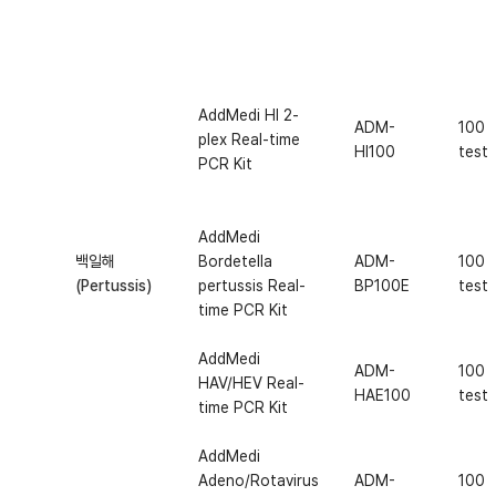
AddMedi HI 2-
ADM-
100
plex Real-time
HI100
test
PCR Kit
AddMedi
백일해
Bordetella
ADM-
100
(Pertussis)
pertussis Real-
BP100E
test
time PCR Kit
AddMedi
ADM-
100
HAV/HEV Real-
HAE100
test
time PCR Kit
AddMedi
Adeno/Rotavirus
ADM-
100